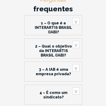
frequentes
1 – O que é a
INTERARTIS BRASIL
(IAB)?
2 – Qual o objetivo
da INTERARTIS
BRASIL (IAB)?
3 – A IAB é uma
empresa privada?
4 – É como um
sindicato?